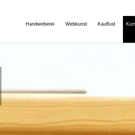
Handweberei
Webkunst
Kauflust
Kur